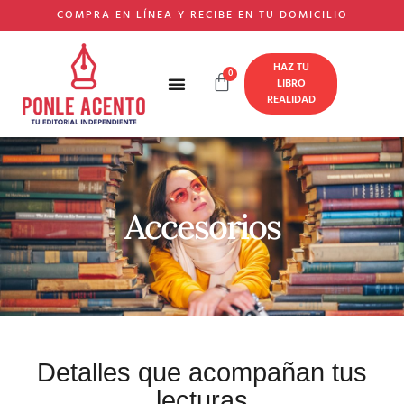
COMPRA EN LÍNEA Y RECIBE EN TU DOMICILIO
HAZ TU
0
LIBRO
REALIDAD
Accesorios
Detalles que acompañan tus
lecturas